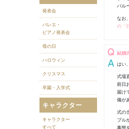
バルー
発表会
なお
バレエ・
の「
ピアノ発表会
母の日
結婚
ハロウィン
はい
クリスマス
式場
前日
卒園・入学式
届け
備が
キャラクター
式の
キャラクター
ブル
すべて
事態