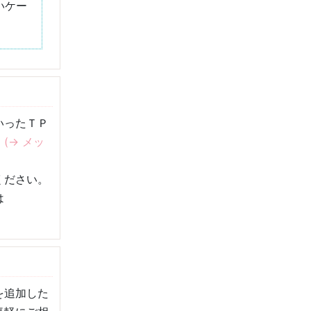
いケー
いったＴＰ
。
(→ メッ
ください。
は
を追加した