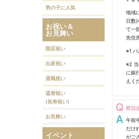
男の子に人気
地域
日数(
お祝い＆
て一
お見舞い
先住
開店祝い
※1
バ
出産祝い
※2
当
に銀
退職祝い
えく
還暦祝い
(長寿祝い)
即日
お見舞い
午前
だけ
イベント
がご