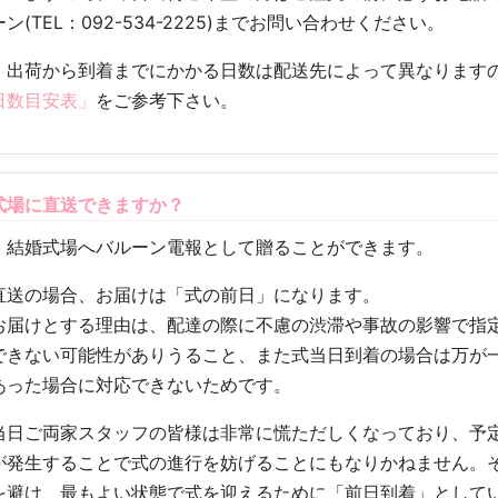
ン(TEL：092-534-2225)までお問い合わせ
ください。
、出荷から到着までにかかる日数は配送先によって異なります
日数目安表」
をご参考下さい。
式場に直送できますか？
、結婚式場へバルーン電報として贈ることができます。
直送の場合、お届けは「式の前日」になります。
お届けとする理由は、配達の際に不慮の渋滞や事故の影響で指
できない可能性がありうること、また式当日到着の場合は万が
あった場合に対応できないためです。
当日ご両家スタッフの皆様は非常に慌ただしくなっており、予
が発生することで式の進行を妨げることにもなりかねません。
を避け、最もよい状態で式を迎えるために「前日到着」として