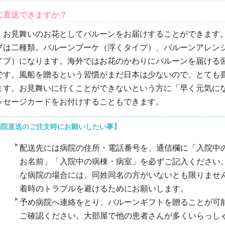
に直送できますか？
、お見舞いのお花としてバルーンをお届けすることができます
プは二種類。バルーンブーケ（浮くタイプ）、バルーンアレン
イプ）になります。海外ではお花のかわりにバルーンを届ける
です。風船を贈るという習慣がまだ日本は少ないので、とても
ます。お見舞いに行くことができないという方に「早く元気に
ッセージカードをお付けすることもできます。
病院直送のご注文時にお願いしたい事】
配送先には病院の住所・電話番号を、
通信欄に「入院中
お名前」「入院中の病棟・病室」を必ずご記入ください
な病院の場合には、同姓同名の方がいないとも限りませ
着時のトラブルを避けるためにお願いします。
予め病院へ連絡をとり、バルーンギフトを贈ることが可
ご確認ください。大部屋で他の患者さんが多くいらっし