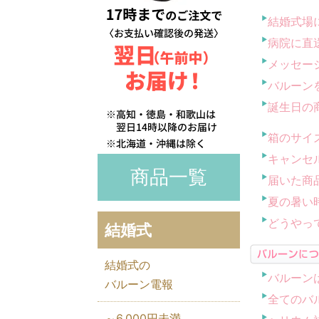
結婚式場
病院に直
メッセー
バルーン
誕生日の
箱のサイ
キャンセ
商品一覧
届いた商
夏の暑い
どうやっ
結婚式
結婚式の
バルーン
バルーン電報
全てのバ
～6,000円未満