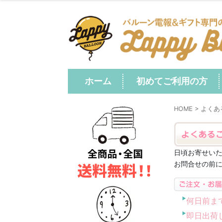
ホーム
初めてご利用の方
HOME
> よく
日頃お寄せいた
お問合せの前
何日前ま
即日出荷