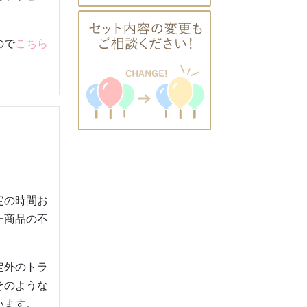
ので
こちら
定の時間お
一商品の不
定外のトラ
そのような
います。