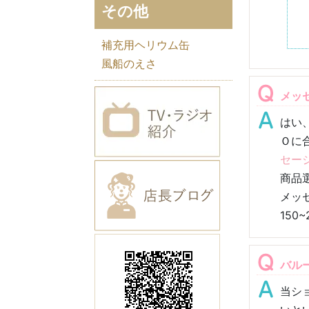
その他
補充用ヘリウム缶
風船のえさ
メッ
はい
Ｏに
セー
商品
メッ
150
バル
当シ