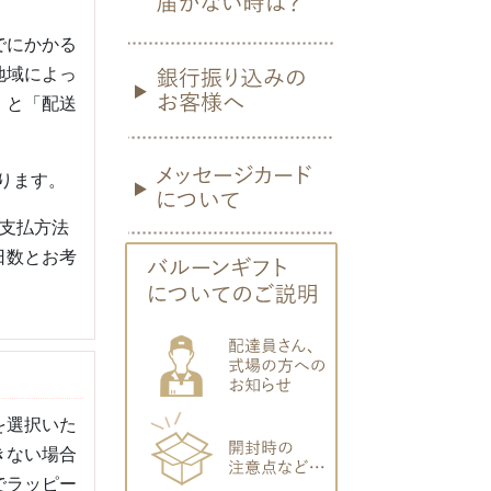
でにかかる
地域によっ
」と「配送
。
ります。
支払方法
日数とお考
を選択いた
きない場合
でラッピー