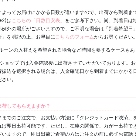
によってお届けにかかる日数が違いますので、出荷から到着ま
※2
)は
こちらの「日数目安表」
をご参考下さい。尚、到着日は
部例外の場所がございますので、ご不明な場合は「到着希望日
所」を明記の上、お早目に
こちらのフォーム
からお尋ください
ルーンの入替えを希望される場合など時間を要するケースもあ
ショップでは入金確認後に出荷させていただいております。お
行振込を選択される場合は、入金確認日から到着までにかかる
ださい。
出荷してもらえますか？
中までのご注文で、お支払い方法に「クレジットカード決済」
れば即日出荷可能です。ただし、在庫の関係で、万が一出荷で
ざいますので、即日出荷ご希望の方は
ご注文の前に必ずお電話