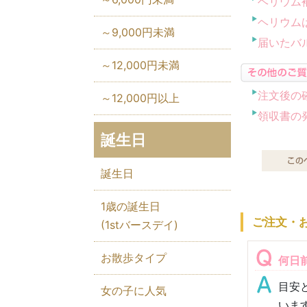
ヘリウム
ヘリウム
～9,000円未満
届いたバ
～12,000円未満
注文後の
～12,000円以上
領収書の
誕生日
誕生日
1歳の誕生日
ご注文・
(1stバースデイ)
お散歩タイプ
何日
目安
女の子に人気
います