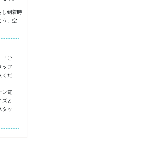
もし到着時
よう、空
」「ご
タッフ
入くだ
ーン電
イズと
スタッ