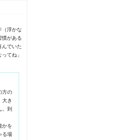
。
ジ（浮かな
習慣がある
喜んでいた
なってね」
の方の
。
大き
ん。到
能かを
ゃる場