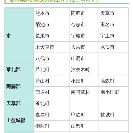
熊本市
阿蘇市
天草市
菊池市
合志市
玉名市
市
荒尾市
宇城市
宇土市
上天草市
人吉市
水俣市
八代市
山鹿市
葦北郡
芦北町
津奈木町
産山村
小国町
高森町
阿蘇郡
西原村
南阿蘇村
南小国町
天草郡
苓北町
嘉島町
甲佐町
益城町
上益城郡
御船町
山都町