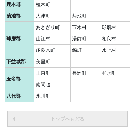
鹿本郡
植木町
菊池郡
大津町
菊池町
あさぎり町
五木村
球磨村
球磨郡
山江村
湯前町
相良村
多良木町
錦町
水上村
下益城郡
美里町
玉東町
長洲町
和水町
玉名郡
南関超
八代郡
氷川町
トップへもどる