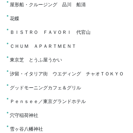
屋形船・クルージング 品川 船清
花蝶
ＢＩＳＴＲＯ ＦＡＶＯＲＩ 代官山
ＣＨＵＭ ＡＰＡＲＴＭＥＮＴ
東京芝 とうふ屋うかい
汐留・イタリア街 ウエディング チャオＴＯＫＹＯ
グッドモーニングカフェ＆グリル
Ｐｅｎｓｅｅ／東京グランドホテル
穴守稲荷神社
雪ヶ谷八幡神社