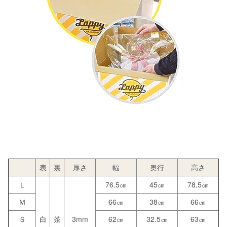
表
裏
厚さ
幅
奥行
高さ
Ｌ
76.5㎝
45㎝
78.5㎝
Ｍ
66㎝
38㎝
66㎝
Ｓ
白
茶
3mm
62㎝
32.5㎝
63㎝