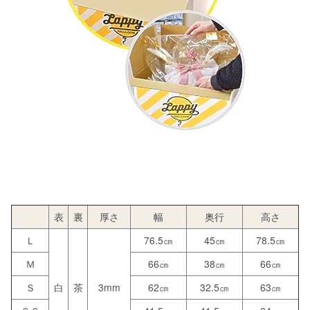
表
裏
厚さ
幅
奥行
高さ
Ｌ
76.5㎝
45㎝
78.5㎝
Ｍ
66㎝
38㎝
66㎝
Ｓ
白
茶
3mm
62㎝
32.5㎝
63㎝