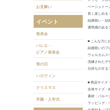
お見舞い
ベージュトー
長く楽しめる
イベント
結婚祝い・結
透明感のある
発表会
■ こんな方に
バレエ・
結婚祝いのプ
ピアノ発表会
ウェルカムス
洗練されたデ
母の日
日持ちのする
ハロウィン
■ 商品サイズ
クリスマス
全体サイズ：約
素材：バルー
卒園・入学式
ラッピング：
台座付き（プ