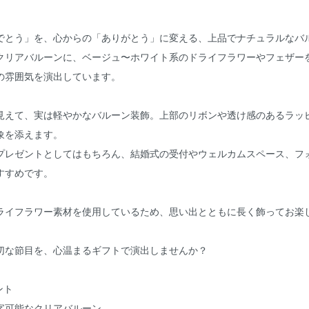
でとう」を、心からの「ありがとう」に変える、上品でナチュラルなバ
クリアバルーンに、ベージュ〜ホワイト系のドライフラワーやフェザー
の雰囲気を演出しています。
見えて、実は軽やかなバルーン装飾。上部のリボンや透け感のあるラッ
象を添えます。
プレゼントとしてはもちろん、結婚式の受付やウェルカムスペース、フ
すすめです。
ライフラワー素材を使用しているため、思い出とともに長く飾ってお楽
切な節目を、心温まるギフトで演出しませんか？
ント
字可能なクリアバルーン