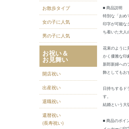
お散歩タイプ
■ 商品説明
特別な「おめ
女の子に人気
印字が可能な
ち着いた大人
男の子に人気
花束のように
お祝い＆
かく優雅な印
お見舞い
新郎新婦への
飾としてもお
開店祝い
出産祝い
日持ちするド
す。
退職祝い
結婚という大
還暦祝い
■ 商品のポイ
(長寿祝い)
メッセージ印