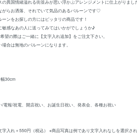
スの異国情緒溢れる街並みが思い浮かぶアレンジメントに仕上がりまし
ながらお洒落、それでいて気品のあるバルーンです♡
ルーンをお探しの方にはピッタリの商品です！
に敏感なあの人に送ってみてはいかがでしょうか♪
ご希望の際はご一緒に【文字入れ追加】をご注文下さい。
い場合は無地のバルーンになります。
 幅30cm
い/電報/祝電、開店祝い、お誕生日祝い、発表会、各種お祝い
文字入れ＋550円（税込） ※商品写真は例であり文字入れなしを選択さ