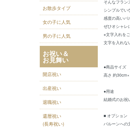
そんなフラン
お散歩タイプ
シンプルでい
感度の高いバ
女の子に人気
ぜひオシャレ
※文字入れを
男の子に人気
文字を入れな
お祝い＆
お見舞い
●商品サイズ
開店祝い
高さ 約30cm×
出産祝い
●用途
結婚式のお祝
退職祝い
還暦祝い
■ オプション
(長寿祝い)
バルーンへの